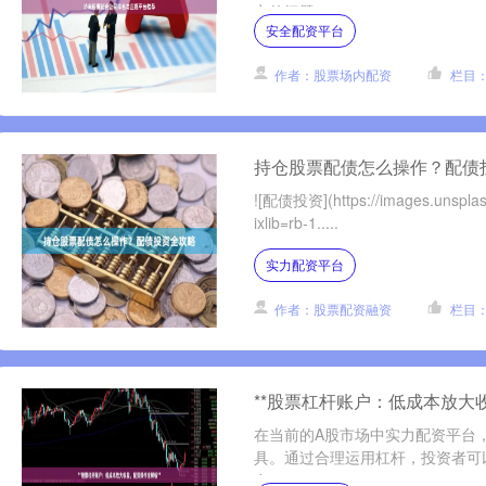
心的问题....
安全配资平台
作者：股票场内配资
栏目
持仓股票配债怎么操作？配债
![配债投资](https://images.unspl
ixlib=rb-1.....
实力配资平台
作者：股票配资融资
栏目
**股票杠杆账户：低成本放大
在当前的A股市场中实力配资平台，
具。通过合理运用杠杆，投资者可
在....