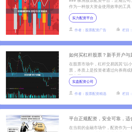
### 株洲股票配资平台：正规公
作为一种放大资金使用效率的工具
的....
实力配资平台
作者：股票配资广告
栏目
如何买杠杆股票？新手开户与
在股票市场中，杠杆交易因其“以
票，本质上是投资者通过向券商或
而在股....
实盘配资公司
作者：股票配资精选
栏目
平台正规配资，安全可靠，适
在当前的金融市场中，配资作为一