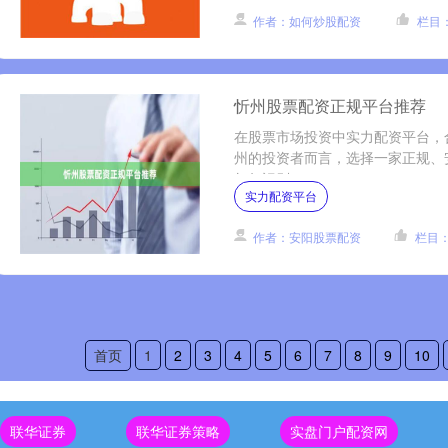
作者：如何炒股配资
栏目
忻州股票配资正规平台推荐
在股票市场投资中实力配资平台，
州的投资者而言，选择一家正规、
如何识别....
实力配资平台
作者：安阳股票配资
栏目
首页
1
2
3
4
5
6
7
8
9
10
联华证券
联华证券策略
实盘门户配资网