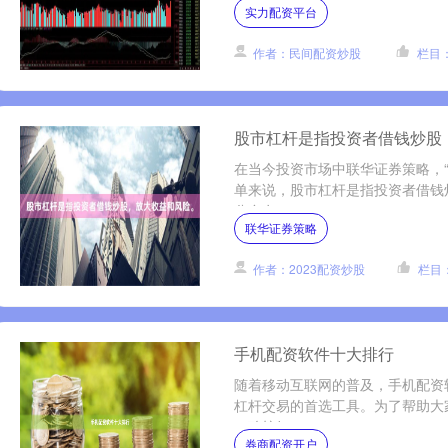
实力配资平台
作者：民间配资炒股
栏目
股市杠杆是指投资者借钱炒股
在当今投资市场中联华证券策略，
单来说，股市杠杆是指投资者借钱
分自有....
联华证券策略
作者：2023配资炒股
栏目
手机配资软件十大排行
随着移动互联网的普及，手机配资
杠杆交易的首选工具。为了帮助大
口碑较好....
券商配资开户