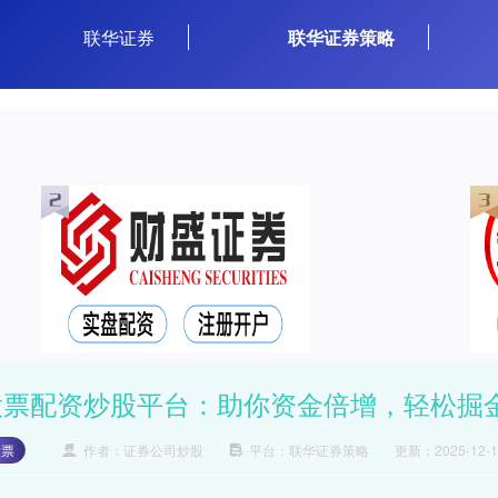
联华证券
联华证券策略
股票配资炒股平台：助你资金倍增，轻松掘
股票
作者：证券公司炒股
平台：联华证券策略
更新：2025-12-15