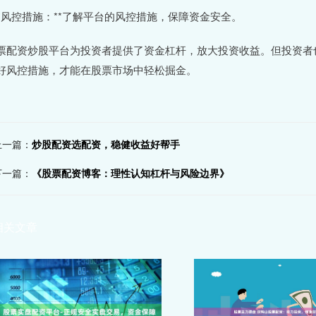
 **风控措施：**了解平台的风控措施，保障资金安全。
票配资炒股平台为投资者提供了资金杠杆，放大投资收益。但投资者
好风控措施，才能在股票市场中轻松掘金。
上一篇：
炒股配资选配资，稳健收益好帮手
下一篇：
《股票配资博客：理性认知杠杆与风险边界》
相关文章