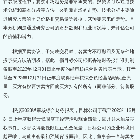
在炒股过程中，洞察市场趋势是非常重要的。投资者可以通过技
术分析和基本分析等方法，来判断市场的走势。技术分析主要通
过研究股票的历史价格和交易量等数据，来预测未来的走势。基
本分析则是通过研究公司的财务数据和行业情况等，来评估公司
的价值和潜力。
根据买卖协议，于完成交易时，各卖方不可撤回及无条件地
授予买方认沽期权，据此，倘目标公司根据香港财务报告准则制
备截至2023年12月31日止年度的经审核综合财务报表显示，其于
截至2023年12月31日止年度取得经审核综合负经营活动现金流
量，买方有权要求卖方回购买方持有的所有（而非部分）待售股
份。
根据2023经审核综合财务报表，目标公司于截至2023年12月
31日止年度取得最低限度正经营活动现金流量，因此并未触发期
权事件。尽管取得最低限度正现金流量，目标公司的企业环境日
趋严峻，与董事会最初预期背道而驰。因此，董事会一直与卖方