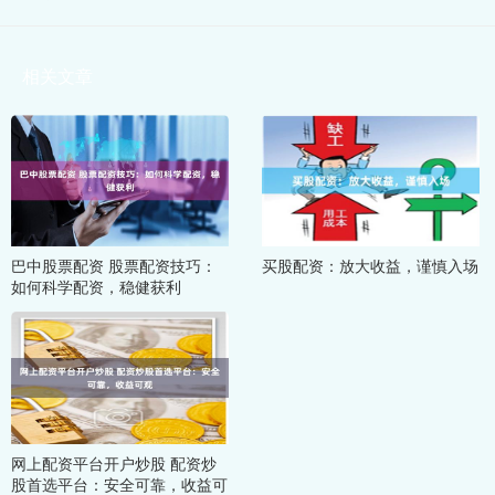
相关文章
巴中股票配资 股票配资技巧：
买股配资：放大收益，谨慎入场
如何科学配资，稳健获利
网上配资平台开户炒股 配资炒
股首选平台：安全可靠，收益可