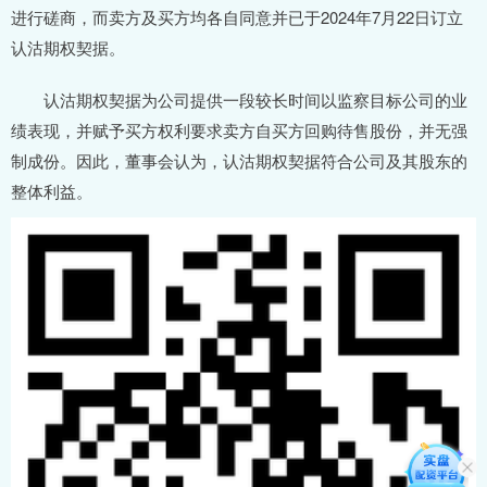
进行磋商，而卖方及买方均各自同意并已于2024年7月22日订立
认沽期权契据。
认沽期权契据为公司提供一段较长时间以监察目标公司的业
绩表现，并赋予买方权利要求卖方自买方回购待售股份，并无强
制成份。因此，董事会认为，认沽期权契据符合公司及其股东的
整体利益。