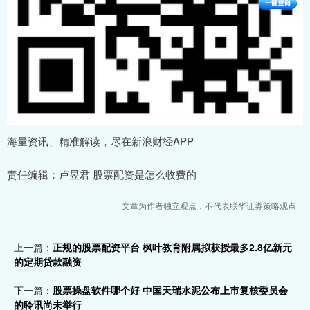
海量资讯、精准解读，尽在新浪财经APP
责任编辑：卢昱君 股票配资是怎么收费的
文章为作者独立观点，不代表联华证券策略观点
上一篇：
正规的股票配资平台 枫叶教育附属拟获授最多2.8亿新元
的定期贷款融资
下一篇：
股票操盘软件哪个好 中国天瑞水泥公布上市复核委员会
的聆讯尚未举行