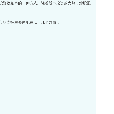
投资收益率的一种方式。随着股市投资的火热，炒股配
市场支持主要体现在以下几个方面：