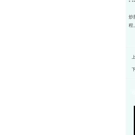
*
炒
程