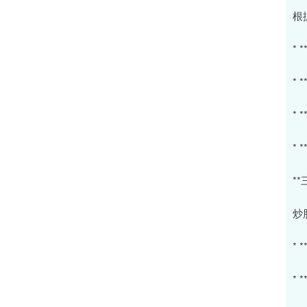
根
*
*
*
*
*
炒
*
*