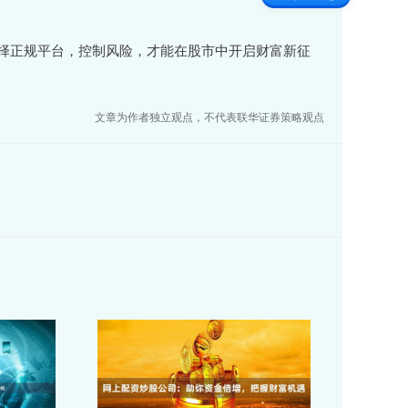
择正规平台，控制风险，才能在股市中开启财富新征
文章为作者独立观点，不代表联华证券策略观点