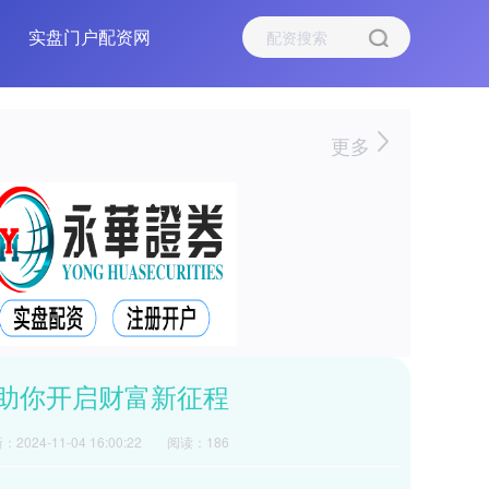
实盘门户配资网
更多
助你开启财富新征程
2024-11-04 16:00:22
阅读：186