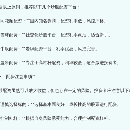
据以上原则，推荐以下几个炒股配资平台：
 **同花顺配资：**国内知名券商，配资利率低，风控严格。
 **雪球配资：**社交化炒股平台，配资利率灵活，适合新手。
 **牛股配资：**老牌配资平台，利率优惠，风控完善。
 **盈米配资：**专注于高杠杆配资，利率较低，适合激进投资者。
*三、配资注意事项**
股配资虽然可以放大收益，但也存在一定的风险。投资者应注意以下
 **谨慎选择标的：**选择基本面良好、成长性高的股票进行配资。
 **控制杠杆：**根据自身风险承受能力，合理控制配资杠杆。