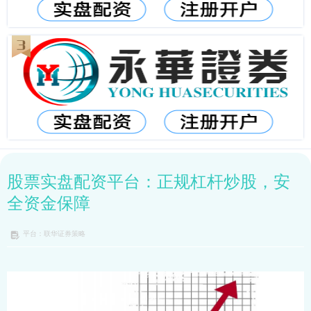
股票实盘配资平台：正规杠杆炒股，安
全资金保障
平台：联华证券策略