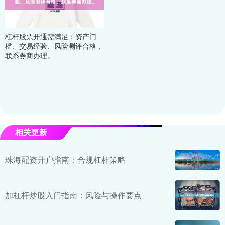
杠杆股票开通需满足：资产门
槛、交易经验、风险测评合格，
联系券商办理。
相关更新
珠海配资开户指南：合规杠杆策略
加杠杆炒股入门指南：风险与操作要点