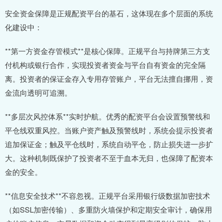
安全资金保障是正规配资平台的基石，这体现在多个层面的系统
化建设中：
**第一方资金存管模式**是核心保障。正规平台与持牌第三方支
付机构或银行合作，实现投资者资金与平台自有资金的完全隔
离。投资者的保证金存入专用存管账户，平台无法擅自挪用，资
金流向透明可追溯。
**多层次风控体系**实时护航。优秀的配资平台会设置预警线和
平仓线双重风控。当账户资产触及预警线时，系统会提示投资者
追加保证金；触及平仓线时，系统自动平仓，防止损失进一步扩
大。这种机制既保护了投资者不至于血本无归，也保障了配资本
金的安全。
**信息安全技术**不容忽视。正规平台采用银行级数据加密技术
（如SSL加密传输）、多重防火墙保护和定期安全审计，确保用