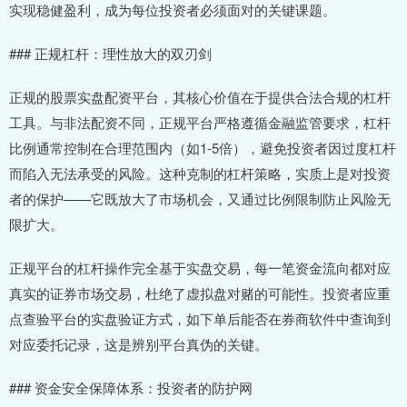
实现稳健盈利，成为每位投资者必须面对的关键课题。
### 正规杠杆：理性放大的双刃剑
正规的股票实盘配资平台，其核心价值在于提供合法合规的杠杆
工具。与非法配资不同，正规平台严格遵循金融监管要求，杠杆
比例通常控制在合理范围内（如1-5倍），避免投资者因过度杠杆
而陷入无法承受的风险。这种克制的杠杆策略，实质上是对投资
者的保护——它既放大了市场机会，又通过比例限制防止风险无
限扩大。
正规平台的杠杆操作完全基于实盘交易，每一笔资金流向都对应
真实的证券市场交易，杜绝了虚拟盘对赌的可能性。投资者应重
点查验平台的实盘验证方式，如下单后能否在券商软件中查询到
对应委托记录，这是辨别平台真伪的关键。
### 资金安全保障体系：投资者的防护网