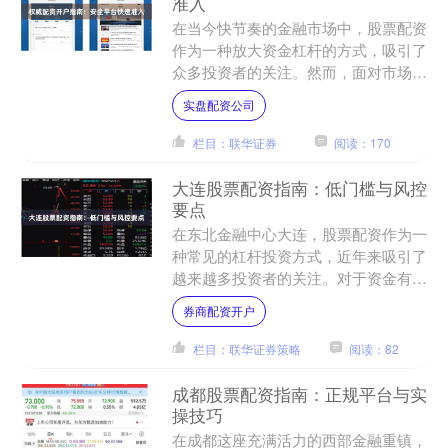
准入
在当今快节奏的金融市场中，股票配资
作为一种放大资金杠杆的方式，吸引了
众多投资者的关注。然而，面对市场上
琳琅满目的配资平台，如何选择一家安
实盘配资公司
全、合规的平台并顺利完成....
栏目：联华证券
阅读：170
大连股票配资指南：低门槛与风控
要点
在东北金融中心大连，股票配资作为一
种常见的杠杆投资方式，近年来吸引了
越来越多投资者的关注。对于资金有限
但希望扩大收益的股民而言，配资提供
券商配资开户
了以小博大的机会。然而，....
栏目：联华证券策略
阅读：82
成都股票配资指南：正规平台与实
操技巧
在成都这座充满活力的西部金融重镇，