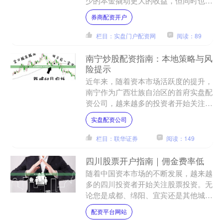
少的本金撬动更大的收益，但同时也可
能带来远超本金的亏损。对于刚接触杠
券商配资开户
杆交易的投资者而言，理....
栏目：实盘门户配资网
阅读：89
南宁炒股配资指南：本地策略与风
险提示
近年来，随着资本市场活跃度的提升，
南宁作为广西壮族自治区的首府实盘配
资公司，越来越多的投资者开始关注炒
股配资这一杠杆工具。配资交易在放大
实盘配资公司
收益的同时也伴随着显著风....
栏目：联华证券
阅读：149
四川股票开户指南｜佣金费率低
随着中国资本市场的不断发展，越来越
多的四川投资者开始关注股票投资。无
论您是成都、绵阳、宜宾还是其他城市
的居民，想要在股市中获取收益，第一
配资平台网站
步就是开立一个合适的股票....