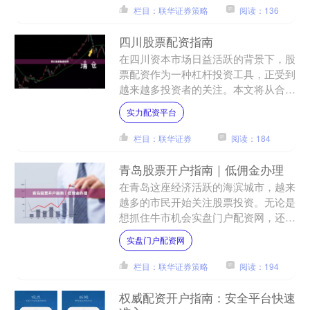
栏目：联华证券策略
阅读：136
四川股票配资指南
在四川资本市场日益活跃的背景下，股
票配资作为一种杠杆投资工具，正受到
越来越多投资者的关注。本文将从合规
性、操作流程、风险控制三个维度，为
实力配资平台
四川投资者提供一份实用的....
栏目：联华证券
阅读：184
青岛股票开户指南｜低佣金办理
在青岛这座经济活跃的海滨城市，越来
越多的市民开始关注股票投资。无论是
想抓住牛市机会实盘门户配资网，还是
进行长期理财规划，**股票开户**都是
实盘门户配资网
第一步。本文将为你详....
栏目：联华证券策略
阅读：194
权威配资开户指南：安全平台快速